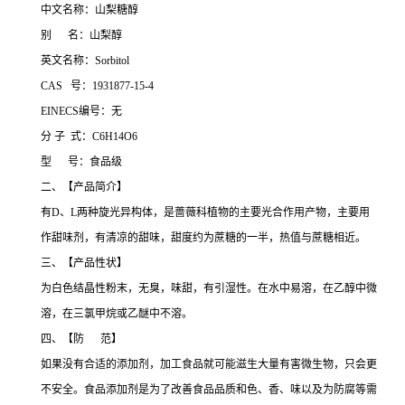
中文名称：山梨糖醇
别 名：山梨醇
英文名称：Sorbitol
CAS 号：1931877-15-4
EINECS编号：无
分 子 式：C6H14O6
型 号：食品级
二、【产品简介】
有D、L两种旋光异构体，是蔷薇科植物的主要光合作用产物，主要用
作甜味剂，有清凉的甜味，甜度约为蔗糖的一半，热值与蔗糖相近。
三、【产品性状】
为白色结晶性粉末，无臭，味甜，有引湿性。在水中易溶，在乙醇中微
溶，在三氯甲烷或乙醚中不溶。
四、【防 范】
如果没有合适的添加剂，加工食品就可能滋生大量有害微生物，只会更
不安全。食品添加剂是为了改善食品品质和色、香、味以及为防腐等需