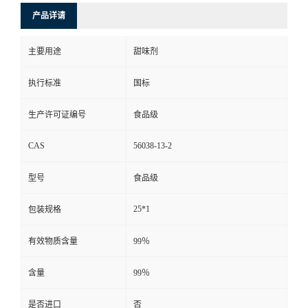
产品详请
主要用途
甜味剂
执行标准
国标
生产许可证编号
食品级
CAS
56038-13-2
型号
食品级
25*1
包装规格
有效物质含量
99％
含量
99％
是否进口
否