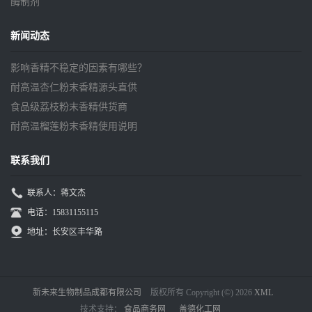
酶制剂
新闻动态
影响香精不稳定的因素有哪些？
耐高温杏仁粉末香精源头直供
食品级荔枝粉末香精供货商
耐高温榴莲粉末香精使用说明
联系我们
联系人：蒋文杰
电话：15831155115
地址：长安区丰华路
新未来生物制品成都有限公司
版权所有 Copyright (©) 2026
XML
技术支持：
食品商务网
盖德化工网