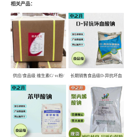
相关产品：
供应/食品级 维生素C/ vc粉/
长期销售食品级D-异抗坏血
抗坏血酸 水溶性抗氧化剂
酸钠食品护色剂防腐剂异VC
钠