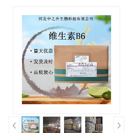
养强化剂 盐酸吡哆醇 VB6 量大从优 欢迎订购