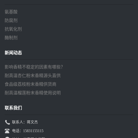
氨基酸
防腐剂
抗氧化剂
酶制剂
新闻动态
影响香精不稳定的因素有哪些？
耐高温杏仁粉末香精源头直供
食品级荔枝粉末香精供货商
耐高温榴莲粉末香精使用说明
联系我们
联系人：蒋文杰
电话：15831155115