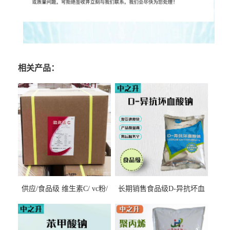
相关产品：
供应/食品级 维生素C/ vc粉/
长期销售食品级D-异抗坏血
抗坏血酸 水溶性抗氧化剂
酸钠食品护色剂防腐剂异VC
钠