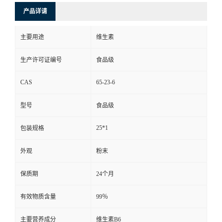
产品详请
主要用途
维生素
生产许可证编号
食品级
CAS
65-23-6
型号
食品级
25*1
包装规格
外观
粉末
保质期
24个月
有效物质含量
99％
主要营养成分
维生素B6