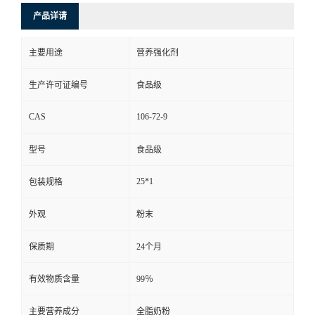
产品详请
主要用途
营养强化剂
生产许可证编号
食品级
CAS
106-72-9
型号
食品级
25*1
包装规格
外观
粉末
保质期
24个月
有效物质含量
99％
主要营养成分
全脂奶粉