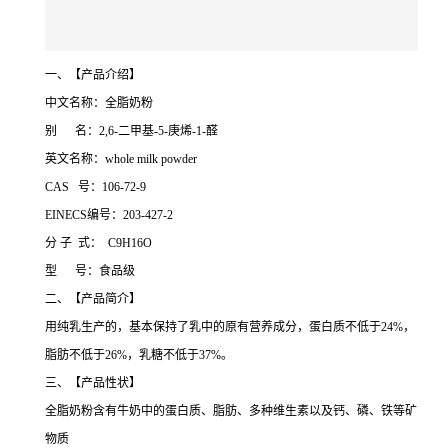
一、【产品介绍】
中文名称：全脂奶粉
别 名：2,6-二甲基-5-庚烯-1-醛
英文名称：whole milk powder
CAS 号：106-72-9
EINECS编号：203-427-2
分 子 式： C9H16O
型 号：食品级
二、【产品简介】
用纯乳生产的，基本保持了乳中的原有营养成分，蛋白质不低于24%，
脂肪不低于26%，乳糖不低于37%。
三、【产品性状】
全脂奶粉含有牛奶中的蛋白质、脂肪、多种维生素以及钙、磷、铁等矿
物质