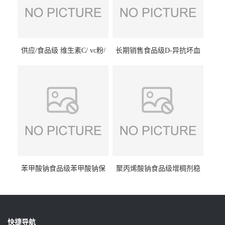
供应/食品级 维生素C/ vc粉/
长期销售食品级D-异抗坏血
抗坏血酸 水溶性抗氧化剂
酸钠食品护色剂防腐剂异VC
钠
苯甲酸钠食品级苯甲酸钠保
聚丙烯酸钠食品级增稠剂稳
鲜剂防腐剂含量99%
定剂增筋剂
快捷导航