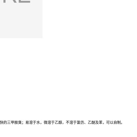
快的三甲胺臭；易溶于水，微溶于乙醇，不溶于氯仿、乙醚及苯，可以自制。