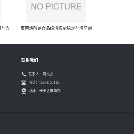
腐剂含
聚丙烯酸钠食品级增稠剂稳定剂增筋剂
联系我们
联系人：蒋文杰
电话：15831155115
地址：长安区丰华路