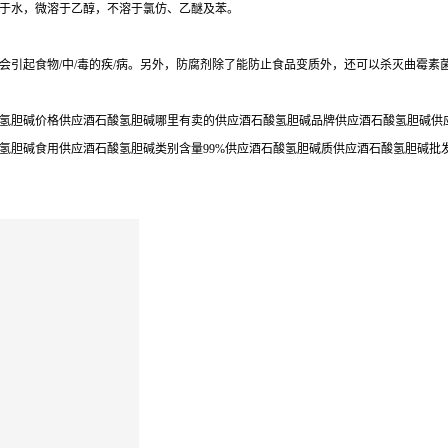
于水，微溶于乙醇，不溶于氯仿、乙醚及苯。
会引起食物/中/毒的疾/病。另外，防腐剂除了能防止食品变质外，还可以杀灭曲霉素
氢胆碱价格供应酒石酸氢胆碱哪里有卖的供应酒石酸氢胆碱品牌供应酒石酸氢胆碱供应
氢胆碱食用供应酒石酸氢胆碱类别含量99%供应酒石酸氢胆碱质供应酒石酸氢胆碱批