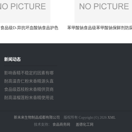
食品级D-异抗坏血酸钠食品护色
苯甲酸钠食品级苯甲酸钠保鲜剂防
剂防腐剂异VC钠
量99%
新闻动态
影响香精不稳定的因素有哪
些？
耐高温杏仁粉末香精源头直
供
食品级荔枝粉末香精供货商
耐高温榴莲粉末香精使用说
明
新未来生物制品成都有限公司
版权所有 Copyright (©) 2026
XML
技术支持：
食品商务网
盖德化工网