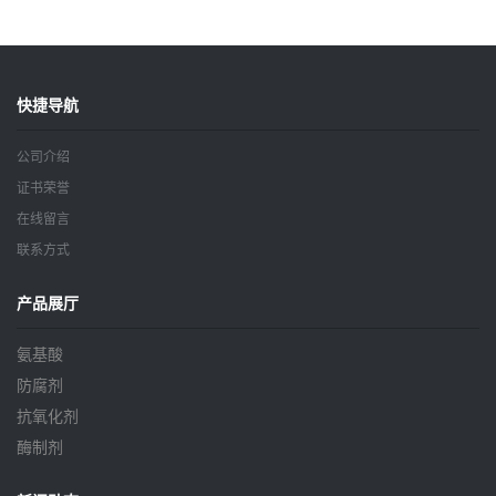
鲜剂防腐剂含量99%
定剂增筋剂
快捷导航
公司介绍
证书荣誉
在线留言
联系方式
产品展厅
氨基酸
防腐剂
抗氧化剂
酶制剂