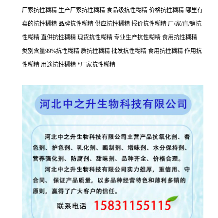
厂家抗性糊精 生产厂家抗性糊精 食品级抗性糊精 价格抗性糊精 哪里有
卖的抗性糊精 品牌抗性糊精 供应抗性糊精 报价抗性糊精 厂/家/直/销抗
性糊精 直供抗性糊精 现货抗性糊精 专业生产抗性糊精 食用抗性糊精
类别含量99%抗性糊精 质抗性糊精 批发抗性糊精 食用抗性糊精 作用抗
性糊精 用途抗性糊精 *厂家抗性糊精