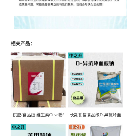
相关产品：
供应/食品级 维生素C/ vc粉/
长期销售食品级D-异抗坏血
抗坏血酸 水溶性抗氧化剂
酸钠食品护色剂防腐剂异VC
钠