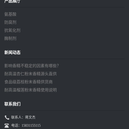
产品展厅
氨基酸
防腐剂
抗氧化剂
酶制剂
新闻动态
影响香精不稳定的因素有哪些？
耐高温杏仁粉末香精源头直供
食品级荔枝粉末香精供货商
耐高温榴莲粉末香精使用说明
联系我们
联系人：蒋文杰
电话：15831155115