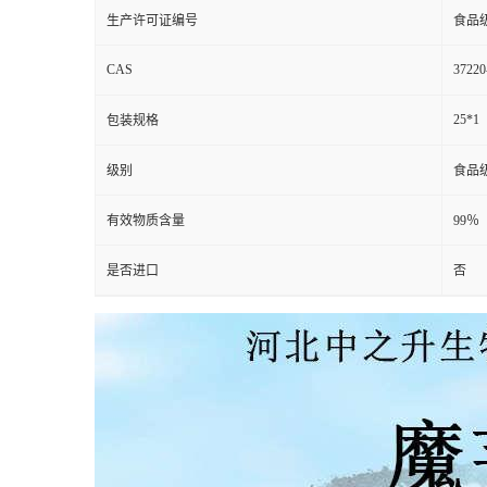
生产许可证编号
食品
CAS
37220
25*1
包装规格
级别
食品
有效物质含量
99％
是否进口
否