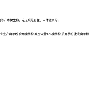
菌等产毒微生物，这无疑是有益于人体健康的。
专业生产魔芋粉 食用魔芋粉 类别含量99%魔芋粉 质魔芋粉 批发魔芋粉