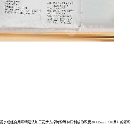
或经食用酒精湿法加工初步去掉淀粉等杂质制成的颗度≤0.425mm（40目）的颗粒