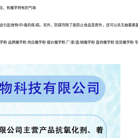
0目，有魔芋特有的气味
会引起食物/中/毒的疾/病。另外，防腐剂除了能防止食品变质外，还可以杀灭曲霉素
粉 品牌魔芋粉 供应魔芋粉 报价魔芋粉 厂/家/直/销魔芋粉 直供魔芋粉 现货魔芋粉 