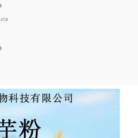
级
-17-0
级