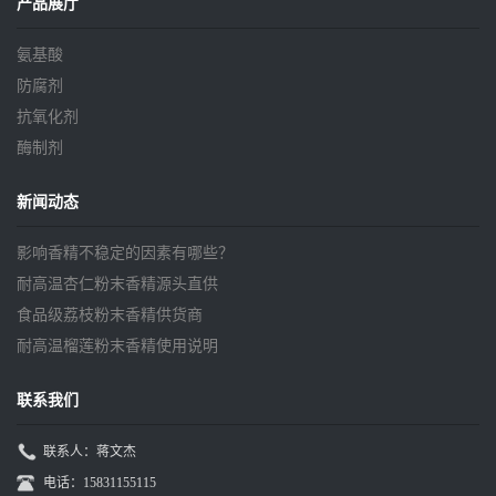
产品展厅
氨基酸
防腐剂
抗氧化剂
酶制剂
新闻动态
影响香精不稳定的因素有哪些？
耐高温杏仁粉末香精源头直供
食品级荔枝粉末香精供货商
耐高温榴莲粉末香精使用说明
联系我们
联系人：蒋文杰
电话：15831155115