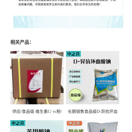
相关产品：
供应/食品级 维生素C/ vc粉/
长期销售食品级D-异抗坏血
抗坏血酸 水溶性抗氧化剂
酸钠食品护色剂防腐剂异VC
钠