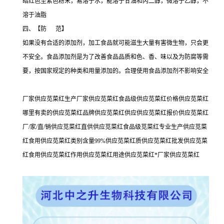
暗红色至紫色粉末，易溶于水，能溶于甘油和丙二醇，微溶于乙醇，不
溶于油脂
四、【防 范】
如果没有合适的添加剂，加工食品就可能滋生大量有害微生物，只会更
不安全。食品添加剂是为了改善食品品质和色、香、味以及为防腐等需
要，按国家规定的种类和用量添加的。合理使用食品添加剂不影响安全
厂家供应苋菜红生产厂家供应苋菜红食品级供应苋菜红价格供应苋菜红
哪里有卖的供应苋菜红品牌供应苋菜红供应供应苋菜红报价供应苋菜红
厂/家/直/销供应苋菜红直供供应苋菜红食品级苋菜红专业生产供应苋菜
红食用供应苋菜红类别含量99%供应苋菜红质供应苋菜红批发供应苋菜
红食用供应苋菜红作用供应苋菜红用途供应苋菜红*厂家供应苋菜红