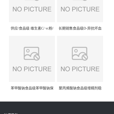
供应/食品级 维生素C/ vc粉/
长期销售食品级D-异抗坏血
抗坏血酸 水溶性抗氧化剂
酸钠食品护色剂防腐剂异VC
钠
苯甲酸钠食品级苯甲酸钠保
聚丙烯酸钠食品级增稠剂稳
鲜剂防腐剂含量99%
定剂增筋剂