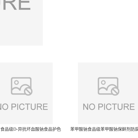
食品级D-异抗坏血酸钠食品护色
苯甲酸钠食品级苯甲酸钠保鲜剂防
剂防腐剂异VC钠
量99%