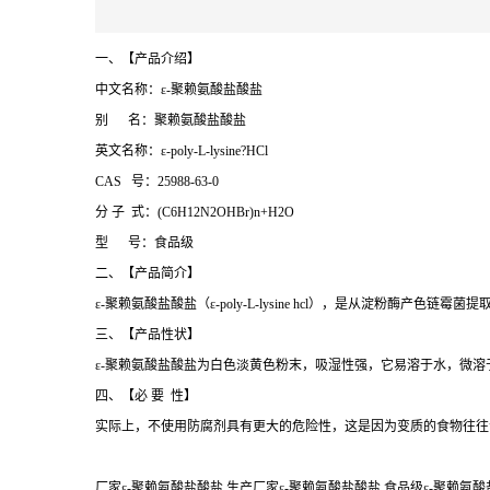
一、【产品介绍】
中文名称：ε-聚赖氨酸盐酸盐
别 名：聚赖氨酸盐酸盐
英文名称：ε-poly-L-lysine?HCl
CAS 号：25988-63-0
分 子 式：(C6H12N2OHBr)n+H2O
型 号：食品级
二、【产品简介】
ε-聚赖氨酸盐酸盐（ε-poly-L-lysine hcl），是从淀粉酶产色链霉
三、【产品性状】
ε-聚赖氨酸盐酸盐为白色淡黄色粉末，吸湿性强，它易溶于水，微
四、【必 要 性】
实际上，不使用防腐剂具有更大的危险性，这是因为变质的食物往往
厂家ε-聚赖氨酸盐酸盐 生产厂家ε-聚赖氨酸盐酸盐 食品级ε-聚赖氨酸盐