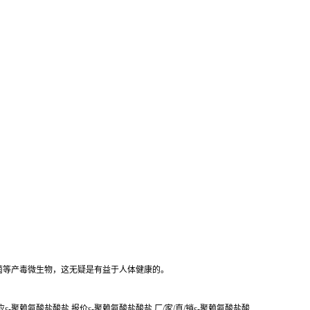
菌等产毒微生物，这无疑是有益于人体健康的。
ε-聚赖氨酸盐酸盐 报价ε-聚赖氨酸盐酸盐 厂/家/直/销ε-聚赖氨酸盐酸