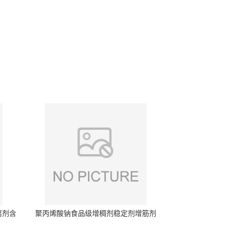
腐剂含
聚丙烯酸钠食品级增稠剂稳定剂增筋剂