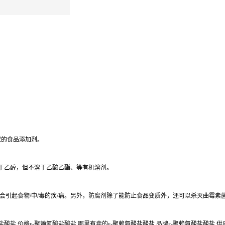
菌提取的食品添加剂。
溶于乙醇，但不溶于乙酸乙酯、等有机溶剂。
会引起食物/中/毒的疾/病。另外，防腐剂除了能防止食品变质外，还可以杀灭曲霉素
酸盐 价格ε-聚赖氨酸盐酸盐 哪里有卖的ε-聚赖氨酸盐酸盐 品牌ε-聚赖氨酸盐酸盐 供应