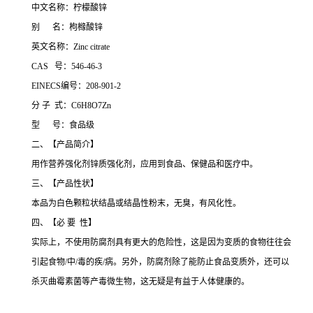
中文名称：柠檬酸锌
别 名：枸橼酸锌
英文名称：Zinc citrate
CAS 号：546-46-3
EINECS编号：208-901-2
分 子 式：C6H8O7Zn
型 号：食品级
二、【产品简介】
用作营养强化剂锌质强化剂，应用到食品、保健品和医疗中。
三、【产品性状】
本品为白色颗粒状结晶或结晶性粉末，无臭，有风化性。
四、【必 要 性】
实际上，不使用防腐剂具有更大的危险性，这是因为变质的食物往往会
引起食物/中/毒的疾/病。另外，防腐剂除了能防止食品变质外，还可以
杀灭曲霉素菌等产毒微生物，这无疑是有益于人体健康的。