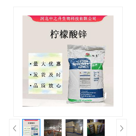
级柠檬酸锌 营养强化剂 现货供应 量大从优 欢迎选购