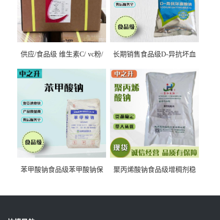
供应/食品级 维生素C/ vc粉/
长期销售食品级D-异抗坏血
抗坏血酸 水溶性抗氧化剂
酸钠食品护色剂防腐剂异VC
钠
苯甲酸钠食品级苯甲酸钠保
聚丙烯酸钠食品级增稠剂稳
鲜剂防腐剂含量99%
定剂增筋剂