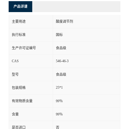
产品详请
主要用途
酸度调节剂
执行标准
国标
生产许可证编号
食品级
CAS
546-46-3
型号
食品级
25*1
包装规格
有效物质含量
99％
含量
99％
是否进口
否