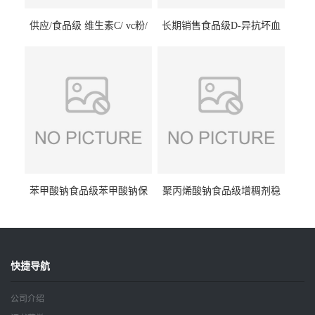
供应/食品级 维生素C/ vc粉/
长期销售食品级D-异抗坏血
抗坏血酸 水溶性抗氧化剂
酸钠食品护色剂防腐剂异VC
钠
苯甲酸钠食品级苯甲酸钠保
聚丙烯酸钠食品级增稠剂稳
鲜剂防腐剂含量99%
定剂增筋剂
快捷导航
公司介绍