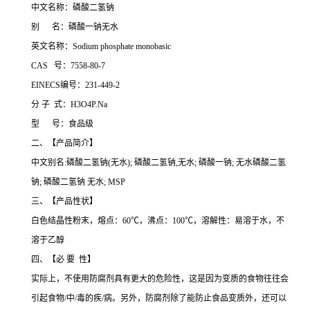
中文名称：磷酸二氢钠
别 名：磷酸一钠无水
英文名称：Sodium phosphate monobasic
CAS 号：7558-80-7
EINECS编号：231-449-2
分 子 式：H3O4P.Na
型 号：食品级
二、【产品简介】
中文别名:磷酸二氢钠(无水); 磷酸二氢钠,无水; 磷酸一钠; 无水磷酸二氢
钠; 磷酸二氢钠 无水; MSP
三、【产品性状】
白色结晶性粉末，熔点：60℃，沸点：100℃，溶解性：易溶于水，不
溶于乙醇
四、【必 要 性】
实际上，不使用防腐剂具有更大的危险性，这是因为变质的食物往往会
引起食物/中/毒的疾/病。另外，防腐剂除了能防止食品变质外，还可以