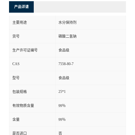
产品详请
主要用途
水分保持剂
货号
磷酸二氢钠
生产许可证编号
食品级
CAS
7558-80-7
型号
食品级
25*1
包装规格
有效物质含量
99％
含量
99％
是否进口
否