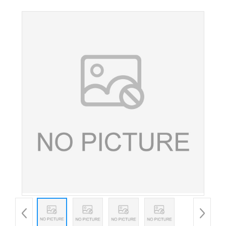
钠 肉制品改良剂 增脆增弹 水分保持稳定剂