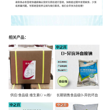
相关产品：
供应/食品级 维生素C/ vc粉/
长期销售食品级D-异抗坏血
抗坏血酸 水溶性抗氧化剂
酸钠食品护色剂防腐剂异VC
钠