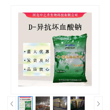
血酸钠 异VC钠 护色保鲜防腐剂 量大从优