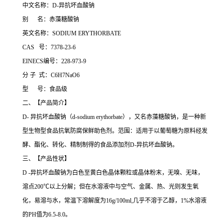
中文名称：D-异抗坏血酸钠
别 名：赤藻糖酸钠
英文名称：SODIUM ERYTHORBATE
CAS 号：7378-23-6
EINECS编号：228-973-9
分 子 式：C6H7NaO6
型 号：食品级
二、【产品简介】
D- 异抗坏血酸钠（d-sodium erythorbate），又名赤藻糖酸钠，是一种新
型生物型食品抗氧防腐保鲜助色剂。范围：适用于以葡萄糖为原料经发
酵、酯化、转化、精制制得的食品添加剂D-异抗坏血酸钠。
三、【产品性状】
D -异抗坏血酸钠为白色至黄白色晶体颗粒或晶体粉末，无嗅、无味，
溶点200℃以上分解；但在水溶液中与空气、金属、热、光则发生氧
化，易溶与水，常温下溶解度为16g/100ml,几乎不溶于乙醇，1%水溶液
的PH值为6.5-8.0。