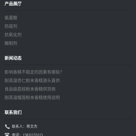
产品展厅
氨基酸
防腐剂
抗氧化剂
酶制剂
新闻动态
影响香精不稳定的因素有哪些？
耐高温杏仁粉末香精源头直供
食品级荔枝粉末香精供货商
耐高温榴莲粉末香精使用说明
联系我们
联系人：蒋文杰
电话：15831155115