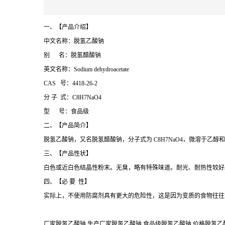
一、【产品介绍】
中文名称：脱氢乙酸钠
别 名：脱氢醋酸钠
英文名称：Sodium dehydroacetate
CAS 号：4418-26-2
分 子 式：C8H7NaO4
型 号：食品级
二、【产品简介】
脱氢乙酸钠，又名脱氢醋酸钠，分子式为 C8H7NaO4，微溶于乙
三、【产品性状】
白色或近白色结晶性粉末。无臭，略有特殊味道。耐光、耐热性较好。水
四、【必 要 性】
实际上，不使用防腐剂具有更大的危险性，这是因为变质的食物往往
厂家脱氢乙酸钠 生产厂家脱氢乙酸钠 食品级脱氢乙酸钠 价格脱氢乙酸