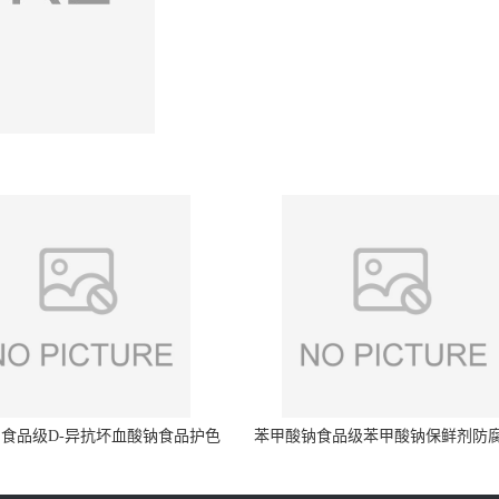
食品级D-异抗坏血酸钠食品护色
苯甲酸钠食品级苯甲酸钠保鲜剂防
剂防腐剂异VC钠
量99%