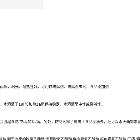
醇和丙酮，耐光、耐热性好，可用作防腐剂、防腐杀虫剂、食品添加剂
溶液于120 ℃加热2 h仍保持稳定。水溶液呈中性或微碱性 。
会引起食物/中/毒的疾/病。另外，防腐剂除了能防止食品变质外，还可以杀灭曲霉素
钠 哪里有卖的脱氢乙酸钠 品牌脱氢乙酸钠 供应脱氢乙酸钠 报价脱氢乙酸钠 厂/家/