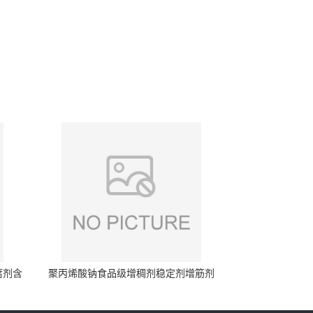
腐剂含
聚丙烯酸钠食品级增稠剂稳定剂增筋剂