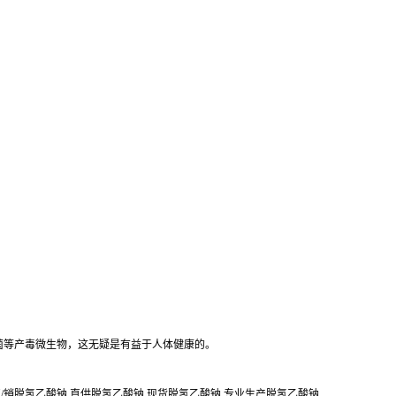
菌等产毒微生物，这无疑是有益于人体健康的。
直/销脱氢乙酸钠 直供脱氢乙酸钠 现货脱氢乙酸钠 专业生产脱氢乙酸钠