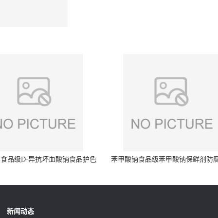
食品级D-异抗坏血酸钠食品护色
苯甲酸钠食品级苯甲酸钠保鲜剂防
剂防腐剂异VC钠
量99%
新闻动态