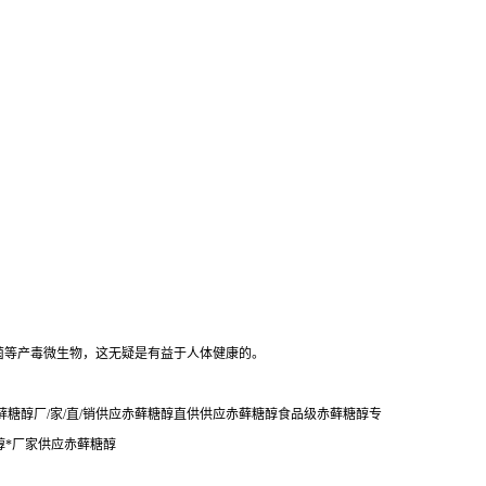
菌等产毒微生物，这无疑是有益于人体健康的。
糖醇厂/家/直/销供应赤藓糖醇直供供应赤藓糖醇食品级赤藓糖醇专
醇*厂家供应赤藓糖醇