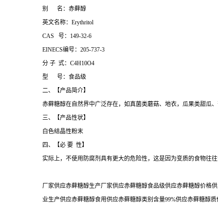
别 名：赤藓醇
英文名称：Erythritol
CAS 号：149-32-6
EINECS编号：205-737-3
分 子 式：C4H10O4
型 号：食品级
二、【产品简介】
赤藓糖醇在自然界中广泛存在，如真菌类蘑菇、地衣，瓜果类甜瓜、
三、【产品性状】
白色结晶性粉末
四、【必 要 性】
实际上，不使用防腐剂具有更大的危险性，这是因为变质的食物往往
厂家供应赤藓糖醇生产厂家供应赤藓糖醇食品级供应赤藓糖醇价格供
业生产供应赤藓糖醇食用供应赤藓糖醇类别含量99%供应赤藓糖醇