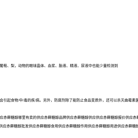
葡萄、梨，动物的眼球晶体、血浆、胎液、精液、尿液中也能少量检测到
会引起食物/中/毒的疾/病。另外，防腐剂除了能防止食品变质外，还可以杀灭曲霉素
应赤藓糖醇哪里有卖的供应赤藓糖醇品牌供应赤藓糖醇供应供应赤藓糖醇报价供应赤藓
质供应赤藓糖醇批发供应赤藓糖醇食用供应赤藓糖醇作用供应赤藓糖醇用途供应赤藓糖