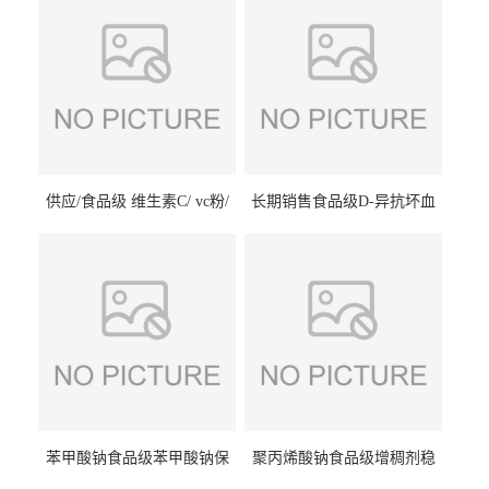
供应/食品级 维生素C/ vc粉/
长期销售食品级D-异抗坏血
抗坏血酸 水溶性抗氧化剂
酸钠食品护色剂防腐剂异VC
钠
苯甲酸钠食品级苯甲酸钠保
聚丙烯酸钠食品级增稠剂稳
鲜剂防腐剂含量99%
定剂增筋剂