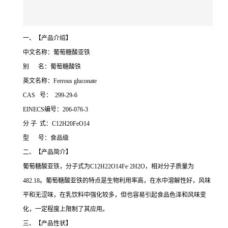
一、【产品介绍】
中文名称：葡萄糖酸亚铁
别 名：葡萄糖酸铁
英文名称：Ferrous gluconate
CAS 号： 299-29-6
EINECS编号：206-076-3
分 子 式：C12H20FeO14
型 号：食品级
二、【产品简介】
葡萄糖酸亚铁，分子式为C12H22O14Fe·2H2O，相对分子质量为
482.18。葡萄糖酸亚铁的特点是生物利用率高，在水中溶解性好，风味
平和无涩味，在乳饮料中强化较多，但也容易引起食品色泽和风味变
化，一定程度上限制了其应用。
三、【产品性状】