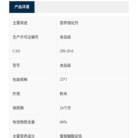
产品详请
主要用途
营养强化剂
生产许可证编号
食品级
CAS
299-29-6
型号
食品级
25*1
包装规格
外观
粉末
保质期
24个月
有效物质含量
99％
主要营养成分
葡萄糖酸亚铁