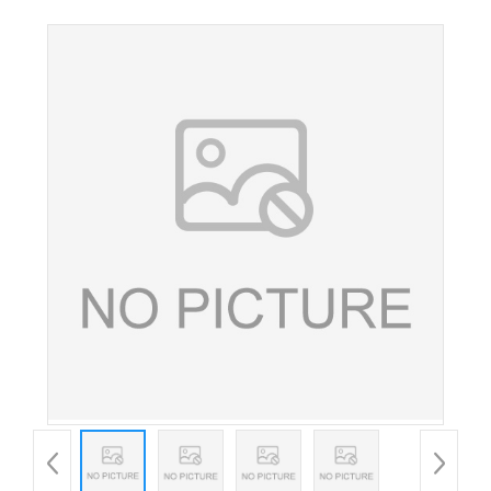
亚铁 食品级葡萄糖酸亚铁 量大从优 欢迎选购