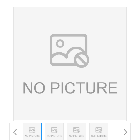
麦芽酚食品级乙基麦芽酚量大从优 欢迎选购