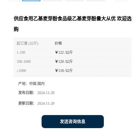
供应食用乙基麦芽酚食品级乙基麦芽酚量大从优 欢迎选
购
起订量 (公斤)
价格
1-100
￥
122 /公斤
100-1000
￥
120 /公斤
≥1000
￥
118 /公斤
产地：
中国 国内
发布日期：
2024-11-29
更新日期：
2024-11-29
发送咨询信息