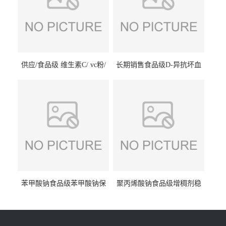
供应/食品级 维生素C/ vc粉/
长期销售食品级D-异抗坏血
抗坏血酸 水溶性抗氧化剂
酸钠食品护色剂防腐剂异VC
钠
苯甲酸钠食品级苯甲酸钠保
聚丙烯酸钠食品级增稠剂稳
鲜剂防腐剂含量99%
定剂增筋剂