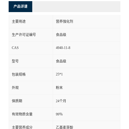
产品详请
主要用途
营养强化剂
生产许可证编号
食品级
CAS
4940-11-8
型号
食品级
25*1
包装规格
外观
粉末
保质期
24个月
有效物质含量
99％
主要营养成分
乙基麦芽酚