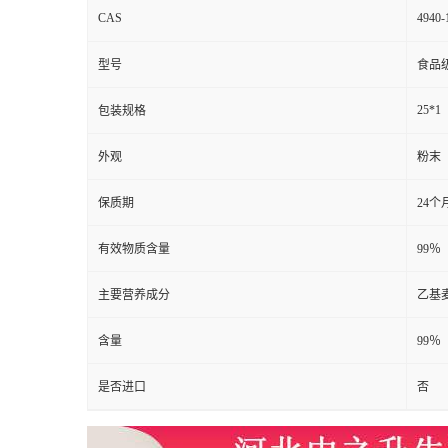
CAS
4940-
型号
食品
25*1
包装规格
外观
粉末
保质期
24个
有效物质含量
99％
主要营养成分
乙基
含量
99％
是否进口
否