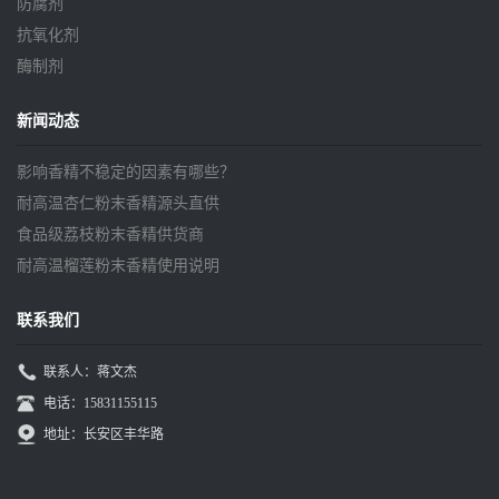
防腐剂
抗氧化剂
酶制剂
新闻动态
影响香精不稳定的因素有哪些？
耐高温杏仁粉末香精源头直供
食品级荔枝粉末香精供货商
耐高温榴莲粉末香精使用说明
联系我们
联系人：蒋文杰
电话：15831155115
地址：长安区丰华路