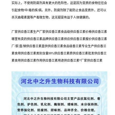
实际上，不使用防腐剂具有更大的危险性，这是因为变质的食物往往会
引起食物/中/毒的疾/病。另外，防腐剂除了能防止食品变质外，还可以
杀灭曲霉素菌等产毒微生物，这无疑是有益于人体健康的。
厂家供应香兰素生产厂家供应香兰素食品级供应香兰素价格供应香兰素
哪里有卖的供应香兰素品牌供应香兰素供应供应香兰素报价供应香兰素
厂/家/直/销供应香兰素直供供应香兰素食品级香兰素专业生产供应香兰
素食用供应香兰素类别含量99%供应香兰素质供应香兰素批发供应香兰
素食用供应香兰素作用供应香兰素用途供应香兰素*厂家供应香兰素