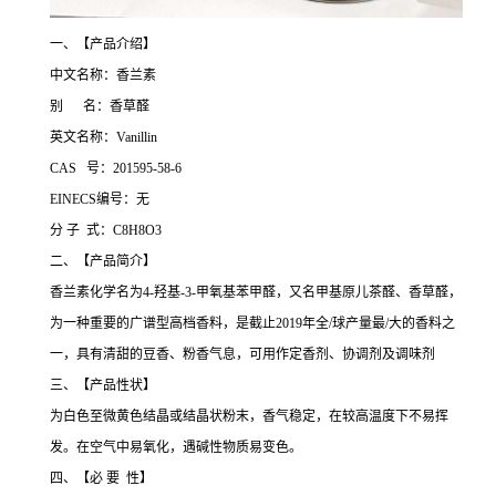
一、【产品介绍】
中文名称：香兰素
别 名：香草醛
英文名称：Vanillin
CAS 号：201595-58-6
EINECS编号：无
分 子 式：C8H8O3
二、【产品简介】
香兰素化学名为4-羟基-3-甲氧基苯甲醛，又名甲基原儿茶醛、香草醛，
为一种重要的广谱型高档香料，是截止2019年全/球产量最/大的香料之
一，具有清甜的豆香、粉香气息，可用作定香剂、协调剂及调味剂
三、【产品性状】
为白色至微黄色结晶或结晶状粉末，香气稳定，在较高温度下不易挥
发。在空气中易氧化，遇碱性物质易变色。
四、【必 要 性】