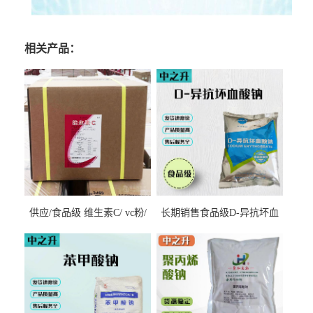
相关产品：
供应/食品级 维生素C/ vc粉/
长期销售食品级D-异抗坏血
抗坏血酸 水溶性抗氧化剂
酸钠食品护色剂防腐剂异VC
钠