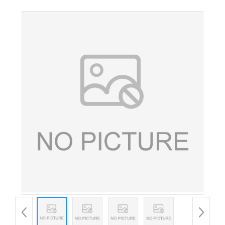
级富硒酵母 营养强化剂酵母锌10000ppm 欢迎选购