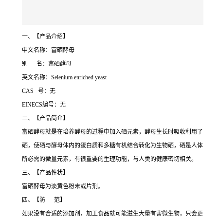
一、【产品介绍】
中文名称：富硒酵母
别 名：富硒酵母
英文名称：Selenium enriched yeast
CAS 号：无
EINECS编号：无
二、【产品简介】
富硒酵母就是在培养酵母的过程中加入硒元素，酵母生长时吸收利用了
硒，使硒与酵母体内的蛋白质和多糖有机结合转化为生物硒，硒是人体
所必需的微量元素，有很重要的生理功能，与人类的健康密切相关。
三、【产品性状】
富硒酵母为淡黄色粉末或片剂。
四、【防 范】
如果没有合适的添加剂，加工食品就可能滋生大量有害微生物，只会更