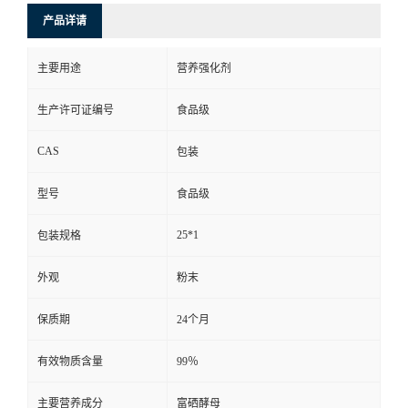
产品详请
主要用途
营养强化剂
生产许可证编号
食品级
CAS
包装
型号
食品级
25*1
包装规格
外观
粉末
保质期
24个月
有效物质含量
99％
主要营养成分
富硒酵母