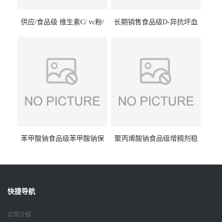
供应/食品级 维生素C/ vc粉/
长期销售食品级D-异抗坏血
抗坏血酸 水溶性抗氧化剂
酸钠食品护色剂防腐剂异VC
钠
苯甲酸钠食品级苯甲酸钠保
聚丙烯酸钠食品级增稠剂稳
鲜剂防腐剂含量99%
定剂增筋剂
快捷导航
公司介绍