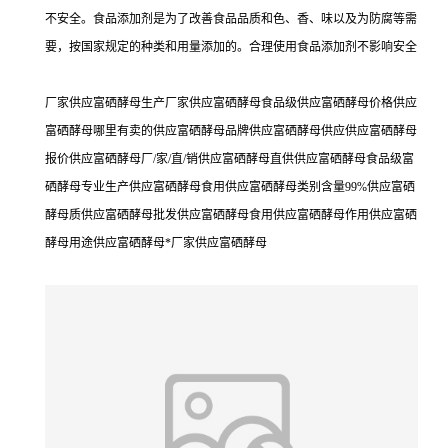
不安全。食品添加剂是为了改善食品品质和色、香、味以及为防腐等需
要，按国家规定的种类和用量添加的。合理使用食品添加剂不影响安全
厂家供应富硒酵母生产厂家供应富硒酵母食品级供应富硒酵母价格供应
富硒酵母哪里有卖的供应富硒酵母品牌供应富硒酵母供应供应富硒酵母
报价供应富硒酵母厂/家/直/销供应富硒酵母直供供应富硒酵母食品级富
硒酵母专业生产供应富硒酵母食用供应富硒酵母类别含量99%供应富硒
酵母质供应富硒酵母批发供应富硒酵母食用供应富硒酵母作用供应富硒
酵母用途供应富硒酵母*厂家供应富硒酵母