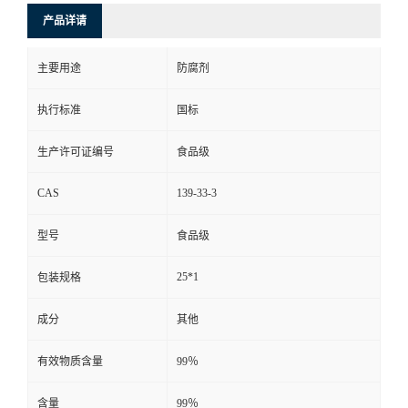
产品详请
主要用途
防腐剂
执行标准
国标
生产许可证编号
食品级
CAS
139-33-3
型号
食品级
25*1
包装规格
成分
其他
有效物质含量
99％
含量
99％