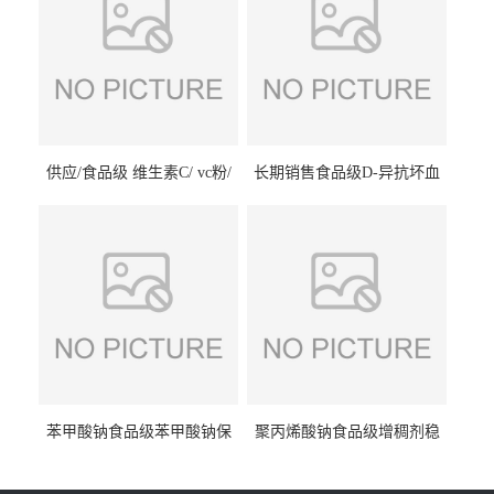
供应/食品级 维生素C/ vc粉/
长期销售食品级D-异抗坏血
抗坏血酸 水溶性抗氧化剂
酸钠食品护色剂防腐剂异VC
钠
苯甲酸钠食品级苯甲酸钠保
聚丙烯酸钠食品级增稠剂稳
鲜剂防腐剂含量99%
定剂增筋剂