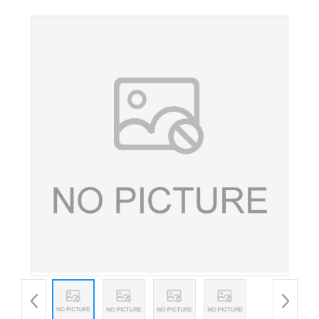
EDTA二钠护色剂稳定剂edta二钠l量大优惠