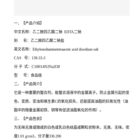
一、【产品介绍】
中文名称：乙二胺四乙酸二钠 EDTA二钠
别 名：乙二胺四乙酸二钠盐
英文名称：Ethylenediaminetetraacetic acid disodium salt
CAS 号：139-33-3
分 子 式：C10H14N2Na2O8
型 号：食品级
二、【产品简介】
它是一种重要的螯合剂，能螯合溶液中的金属离子。防止金属引起的变
色、变质、变浊和维生素C的氧化损失，还能提高油脂的抗氧化性（油
脂中的微量金属如铁、铜等有促进油脂氧化的作用）。
三、【产品性状】
为无味无臭或微咸的白色或乳白色结晶或颗粒状粉末，无臭、无味。密
度1.01 g/cm3，分子量336.206