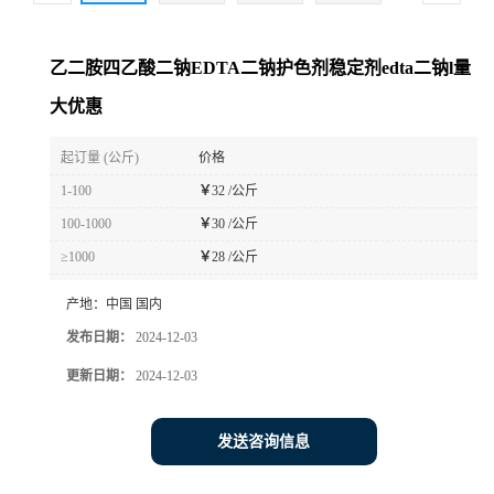
乙二胺四乙酸二钠EDTA二钠护色剂稳定剂edta二钠l量
大优惠
起订量 (公斤)
价格
1-100
￥
32 /公斤
100-1000
￥
30 /公斤
≥1000
￥
28 /公斤
产地：
中国 国内
发布日期：
2024-12-03
更新日期：
2024-12-03
发送咨询信息