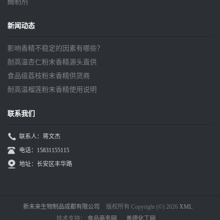
酶制剂
新闻动态
影响香精不稳定的因素有哪些？
耐高温杏仁粉末香精源头直供
食品级荔枝粉末香精供货商
耐高温榴莲粉末香精使用说明
联系我们
联系人：蒋文杰
电话：15831155115
地址：长安区丰华路
新未来生物制品成都有限公司
版权所有 Copyright (©) 2026
XML
技术支持：
食品商务网
盖德化工网