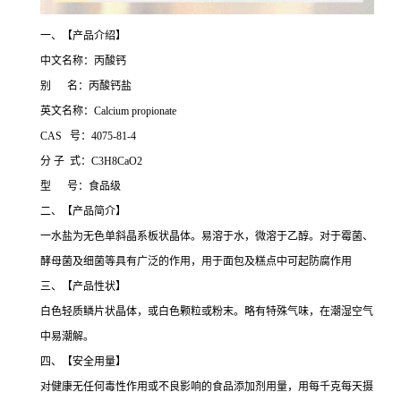
一、【产品介绍】
中文名称：丙酸钙
别 名：丙酸钙盐
英文名称：Calcium propionate
CAS 号：4075-81-4
分 子 式：C3H8CaO2
型 号：食品级
二、【产品简介】
一水盐为无色单斜晶系板状晶体。易溶于水，微溶于乙醇。对于霉菌、
酵母菌及细菌等具有广泛的作用，用于面包及糕点中可起防腐作用
三、【产品性状】
白色轻质鳞片状晶体，或白色颗粒或粉末。略有特殊气味，在潮湿空气
中易潮解。
四、【安全用量】
对健康无任何毒性作用或不良影响的食品添加剂用量，用每千克每天摄