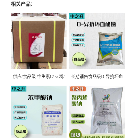
相关产品：
供应/食品级 维生素C/ vc粉/
长期销售食品级D-异抗坏血
抗坏血酸 水溶性抗氧化剂
酸钠食品护色剂防腐剂异VC
钠