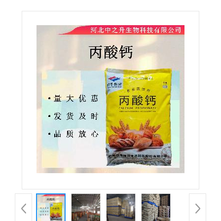
糕点面制品丙酸钙