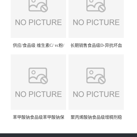
供应/食品级 维生素C/ vc粉/
长期销售食品级D-异抗坏血
抗坏血酸 水溶性抗氧化剂
酸钠食品护色剂防腐剂异VC
钠
苯甲酸钠食品级苯甲酸钠保
聚丙烯酸钠食品级增稠剂稳
鲜剂防腐剂含量99%
定剂增筋剂