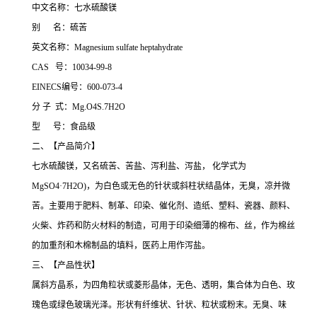
中文名称：七水硫酸镁
别 名：硫苦
英文名称：Magnesium sulfate heptahydrate
CAS 号：10034-99-8
EINECS编号：600-073-4
分 子 式：Mg.O4S.7H2O
型 号：食品级
二、【产品简介】
七水硫酸镁，又名硫苦、苦盐、泻利盐、泻盐， 化学式为
MgSO4·7H2O)，为白色或无色的针状或斜柱状结晶体，无臭，凉并微
苦。主要用于肥料、制革、印染、催化剂、造纸、塑料、瓷器、颜料、
火柴、炸药和防火材料的制造，可用于印染细薄的棉布、丝，作为棉丝
的加重剂和木棉制品的填料，医药上用作泻盐。
三、【产品性状】
属斜方晶系，为四角粒状或菱形晶体，无色、透明，集合体为白色、玫
瑰色或绿色玻璃光泽。形状有纤维状、针状、粒状或粉末。无臭、味