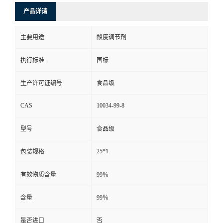
产品详请
主要用途
酸度调节剂
执行标准
国标
生产许可证编号
食品级
CAS
10034-99-8
型号
食品级
25*1
包装规格
有效物质含量
99％
含量
99％
是否进口
否