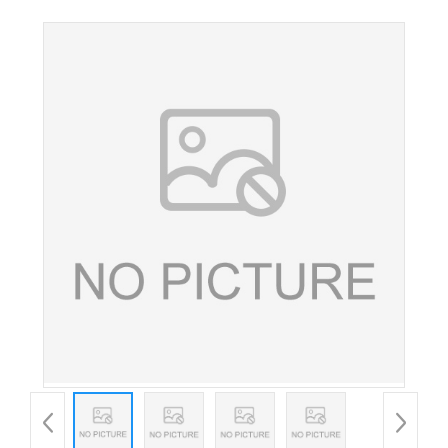
镁 食品级 营养强化剂 七水硫酸镁 含量99%