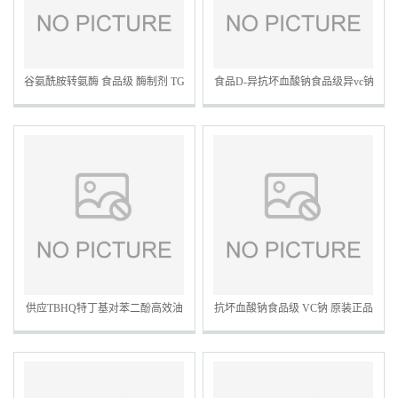
谷氨酰胺转氨酶 食品级 酶制剂 TG
食品D-异抗坏血酸钠食品级异vc钠
酶 品质改良剂谷氨酰胺转氨酶
25kg一箱
供应TBHQ特丁基对苯二酚高效油
抗坏血酸钠食品级 VC钠 原装正品
脂剂TBHQ一公斤
抗坏血酸钠