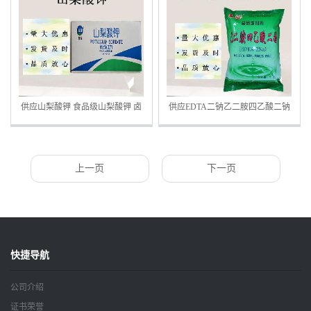
供应山梨酸钾 食品级山梨酸钾 卤
供应EDTA二钠乙二胺四乙酸二钠
味肉制品饮料防腐剂 欢迎订购
食品级 蔬菜罐头用抗氧化剂
上一页
下一页
快捷导航
公司介绍
证书荣誉