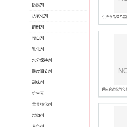
防腐剂
抗氧化剂
供应食品级乙基
酶制剂
增白剂
乳化剂
水分保持剂
酸度调节剂
甜味剂
供应食品级氧化
维生素
营养强化剂
增稠剂
着色剂