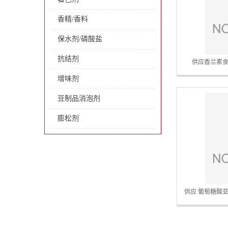
香精/香料
保水剂/磷酸盐
抗结剂
供应香兰素食
增味剂
豆制品消泡剂
膨松剂
供应 葡萄糖酸